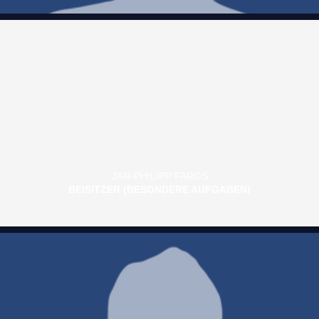
JAN-PHILIPP FAROS
BEISITZER (BESONDERE AUFGABEN)