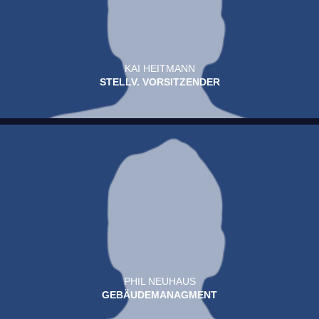
KAI HEITMANN
STELLV. VORSITZENDER
PHIL NEUHAUS
GEBÄUDEMANAGMENT